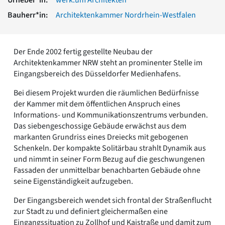
Romanik
Bauherr*in:
Architektenkammer Nordrhein-Westfalen
Vorromanik
Römische Antike
Über uns
Der Ende 2002 fertig gestellte Neubau der
Über baukunst-nrw
Architektenkammer NRW steht an prominenter Stelle im
Fachbeirat
Eingangsbereich des Düsseldorfer Medienhafens.
Freunde & Förderer
Bei diesem Projekt wurden die räumlichen Bedürfnisse
Kontakt
der Kammer mit dem öffentlichen Anspruch eines
Impressum
Informations- und Kommunikationszentrums verbunden.
Datenschutz
Das siebengeschossige Gebäude erwächst aus dem
Suchbegriff eingeben
markanten Grundriss eines Dreiecks mit gebogenen
Schenkeln. Der kompakte Solitärbau strahlt Dynamik aus
und nimmt in seiner Form Bezug auf die geschwungenen
Fassaden der unmittelbar benachbarten Gebäude ohne
seine Eigenständigkeit aufzugeben.
Der Eingangsbereich wendet sich frontal der Straßenflucht
zur Stadt zu und definiert gleichermaßen eine
Eingangssituation zu Zollhof und Kaistraße und damit zum