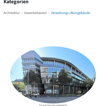
Kategorien
Architektur
›
Gewerbebauten
›
Verwaltungs-/Bürogebäude
Weitere Objekte
in der Nähe
© Frank Vincentz (aufgehellt)