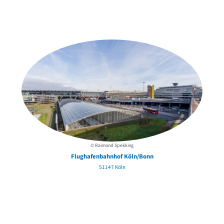
Weitere Objekte
in der Nähe
:env
© Raimond Spekking
Flughafenbahnhof Köln/Bonn
51147 Köln