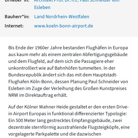
Romanik
Esleben
Vorromanik
Bauherr*in:
Land Nordrhein-Westfalen
Römische Antike
Internet:
www.koeln-bonn-airport.de
Über uns
Über baukunst-nrw
Fachbeirat
Bis Ende der 1960er Jahre bestanden Flughäfen in Europa
Freunde & Förderer
aus kaum mehr als einem zentralen Abfertigungsgebäude
Kontakt
und dem Flugfeld, auf dem sich die Passagiere eher
Impressum
unkontrolliert wie auf Bahnhöfen tummelten. In der
Datenschutz
Bundesrepublik ändert sich das mit dem Hauptstadt-
Suchbegriff eingeben
Flughafen Köln-Bonn, dessen Planung Paul Schneider von
Esleben im Zuge der Verleihung des Großen Kunstpreises
NRW im Direktauftrag erhält.
Auf der Kölner Wahner Heide gestaltet er den ersten Drive-
in Airport Europas in funktional differenzierter Typologie:
Ein 500 Meter lang gestrecktes Empfangsgebäude, zwei
dezentrale sternförmig ausstrahlende Flugsteigköpfe, eine
vorgelagerte Parkpalette und die dazwischen