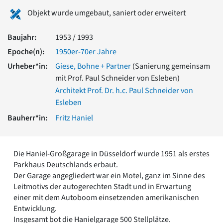
Romanik
Objekt wurde umgebaut, saniert oder erweitert
Vorromanik
Römische Antike
Baujahr:
1953 / 1993
Über uns
Epoche(n):
1950er-70er Jahre
Über baukunst-nrw
Urheber*in:
Giese, Bohne + Partner
(Sanierung gemeinsam
Fachbeirat
mit Prof. Paul Schneider von Esleben)
Freunde & Förderer
Architekt Prof. Dr. h.c. Paul Schneider von
Kontakt
Esleben
Impressum
Datenschutz
Bauherr*in:
Fritz Haniel
Suchbegriff eingeben
Die Haniel-Großgarage in Düsseldorf wurde 1951 als erstes
Parkhaus Deutschlands erbaut.
Der Garage angegliedert war ein Motel, ganz im Sinne des
Leitmotivs der autogerechten Stadt und in Erwartung
einer mit dem Autoboom einsetzenden amerikanischen
Entwicklung.
Insgesamt bot die Hanielgarage 500 Stellplätze.