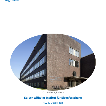
Flughäfen)
Weitere Objekte
in der Nähe
© Lutterbeck, Barbara
Kaiser-Wilhelm-Institut für Eisenforschung
40237 Düsseldorf