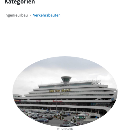
Kategorien
Ingenieurbau
›
Verkehrsbauten
Weitere Objekte
in der Nähe
© User:Qualle