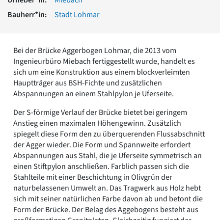
Romanik
Bauherr*in:
Stadt Lohmar
Vorromanik
Römische Antike
Über uns
Bei der Brücke Aggerbogen Lohmar, die 2013 vom
Über baukunst-nrw
Ingenieurbüro Miebach fertiggestellt wurde, handelt es
Fachbeirat
sich um eine Konstruktion aus einem blockverleimten
Freunde & Förderer
Hauptträger aus BSH-Fichte und zusätzlichen
Kontakt
Abspannungen an einem Stahlpylon je Uferseite.
Impressum
Der S-förmige Verlauf der Brücke bietet bei geringem
Datenschutz
Anstieg einen maximalen Höhengewinn. Zusätzlich
Suchbegriff eingeben
spiegelt diese Form den zu überquerenden Flussabschnitt
der Agger wieder. Die Form und Spannweite erfordert
Abspannungen aus Stahl, die je Uferseite symmetrisch an
einen Stiftpylon anschließen. Farblich passen sich die
Stahlteile mit einer Beschichtung in Olivgrün der
naturbelassenen Umwelt an. Das Tragwerk aus Holz hebt
sich mit seiner natürlichen Farbe davon ab und betont die
Form der Brücke. Der Belag des Aggebogens besteht aus