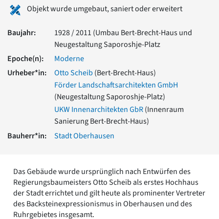
Romanik
Objekt wurde umgebaut, saniert oder erweitert
Vorromanik
Römische Antike
Baujahr:
1928 / 2011 (Umbau Bert-Brecht-Haus und
Über uns
Neugestaltung Saporoshje-Platz
Epoche(n):
Moderne
Über baukunst-nrw
Fachbeirat
Urheber*in:
Otto Scheib
(Bert-Brecht-Haus)
Freunde & Förderer
Förder Landschaftsarchitekten GmbH
Kontakt
(Neugestaltung Saporoshje-Platz)
Impressum
UKW Innenarchitekten GbR
(Innenraum
Datenschutz
Sanierung Bert-Brecht-Haus)
Suchbegriff eingeben
Bauherr*in:
Stadt Oberhausen
Das Gebäude wurde ursprünglich nach Entwürfen des
Regierungsbaumeisters Otto Scheib als erstes Hochhaus
der Stadt errichtet und gilt heute als prominenter Vertreter
des Backsteinexpressionismus in Oberhausen und des
Ruhrgebietes insgesamt.