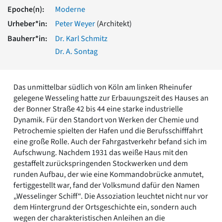
Romanik
Epoche(n):
Moderne
Vorromanik
Urheber*in:
Peter Weyer
(Architekt)
Römische Antike
Bauherr*in:
Dr. Karl Schmitz
Über uns
Dr. A. Sontag
Über baukunst-nrw
Fachbeirat
Freunde & Förderer
Das unmittelbar südlich von Köln am linken Rheinufer
Kontakt
gelegene Wesseling hatte zur Erbauungszeit des Hauses an
Impressum
der Bonner Straße 42 bis 44 eine starke industrielle
Datenschutz
Dynamik. Für den Standort von Werken der Chemie und
Petrochemie spielten der Hafen und die Berufsschifffahrt
Suchbegriff eingeben
eine große Rolle. Auch der Fahrgastverkehr befand sich im
Aufschwung. Nachdem 1931 das weiße Haus mit den
gestaffelt zurückspringenden Stockwerken und dem
runden Aufbau, der wie eine Kommandobrücke anmutet,
fertiggestellt war, fand der Volksmund dafür den Namen
„Wesselinger Schiff“. Die Assoziation leuchtet nicht nur vor
dem Hintergrund der Ortsgeschichte ein, sondern auch
wegen der charakteristischen Anleihen an die