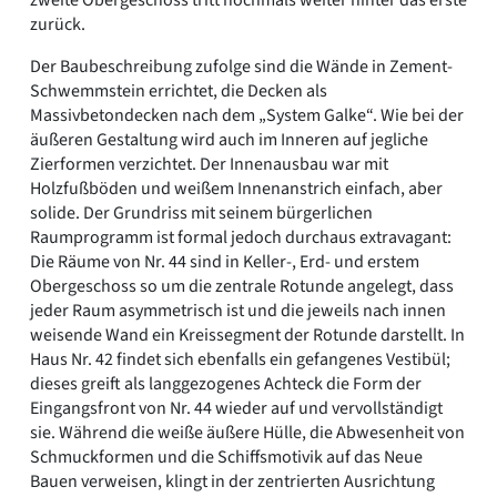
zweite Obergeschoss tritt nochmals weiter hinter das erste
zurück.
Der Baubeschreibung zufolge sind die Wände in Zement-
Schwemmstein errichtet, die Decken als
Massivbetondecken nach dem „System Galke“. Wie bei der
äußeren Gestaltung wird auch im Inneren auf jegliche
Zierformen verzichtet. Der Innenausbau war mit
Holzfußböden und weißem Innenanstrich einfach, aber
solide. Der Grundriss mit seinem bürgerlichen
Raumprogramm ist formal jedoch durchaus extravagant:
Die Räume von Nr. 44 sind in Keller-, Erd- und erstem
Obergeschoss so um die zentrale Rotunde angelegt, dass
jeder Raum asymmetrisch ist und die jeweils nach innen
weisende Wand ein Kreissegment der Rotunde darstellt. In
Haus Nr. 42 findet sich ebenfalls ein gefangenes Vestibül;
dieses greift als langgezogenes Achteck die Form der
Eingangsfront von Nr. 44 wieder auf und vervollständigt
sie. Während die weiße äußere Hülle, die Abwesenheit von
Schmuckformen und die Schiffsmotivik auf das Neue
Bauen verweisen, klingt in der zentrierten Ausrichtung