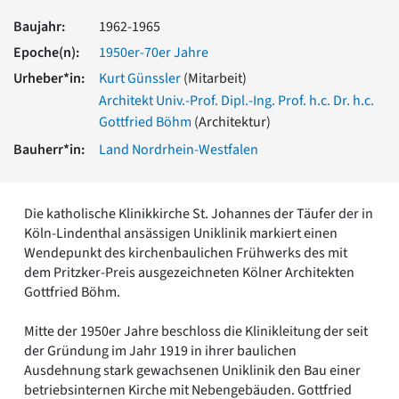
Romanik
Baujahr:
1962-1965
Vorromanik
Epoche(n):
1950er-70er Jahre
Römische Antike
Urheber*in:
Kurt Günssler
(Mitarbeit)
Über uns
Architekt Univ.-Prof. Dipl.-Ing. Prof. h.c. Dr. h.c.
Über baukunst-nrw
Gottfried Böhm
(Architektur)
Fachbeirat
Freunde & Förderer
Bauherr*in:
Land Nordrhein-Westfalen
Kontakt
Impressum
Datenschutz
Die katholische Klinikkirche St. Johannes der Täufer der in
Köln-Lindenthal ansässigen Uniklinik markiert einen
Suchbegriff eingeben
Wendepunkt des kirchenbaulichen Frühwerks des mit
dem Pritzker-Preis ausgezeichneten Kölner Architekten
Gottfried Böhm.
Mitte der 1950er Jahre beschloss die Klinikleitung der seit
der Gründung im Jahr 1919 in ihrer baulichen
Ausdehnung stark gewachsenen Uniklinik den Bau einer
betriebsinternen Kirche mit Nebengebäuden. Gottfried