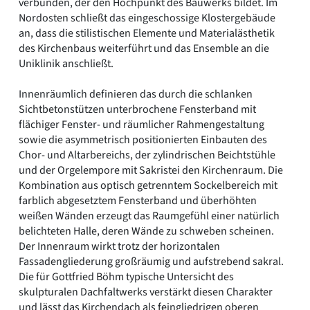
verbunden, der den Hochpunkt des Bauwerks bildet. Im
Nordosten schließt das eingeschossige Klostergebäude
an, dass die stilistischen Elemente und Materialästhetik
des Kirchenbaus weiterführt und das Ensemble an die
Uniklinik anschließt.
Innenräumlich definieren das durch die schlanken
Sichtbetonstützen unterbrochene Fensterband mit
flächiger Fenster- und räumlicher Rahmengestaltung
sowie die asymmetrisch positionierten Einbauten des
Chor- und Altarbereichs, der zylindrischen Beichtstühle
und der Orgelempore mit Sakristei den Kirchenraum. Die
Kombination aus optisch getrenntem Sockelbereich mit
farblich abgesetztem Fensterband und überhöhten
weißen Wänden erzeugt das Raumgefühl einer natürlich
belichteten Halle, deren Wände zu schweben scheinen.
Der Innenraum wirkt trotz der horizontalen
Fassadengliederung großräumig und aufstrebend sakral.
Die für Gottfried Böhm typische Untersicht des
skulpturalen Dachfaltwerks verstärkt diesen Charakter
und lässt das Kirchendach als feingliedrigen oberen