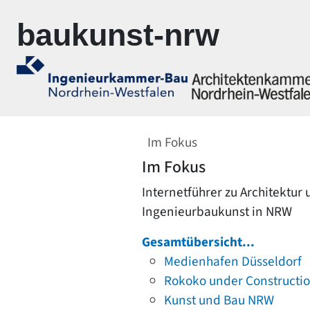
Zur Navigation springen
Zum Inhalt springen
baukunst-nrw
Im Fokus
Im Fokus
Internetführer zu Architektur
Ingenieurbaukunst in NRW
Gesamtübersicht...
Medienhafen Düsseldorf
Rokoko under Constructi
Kunst und Bau NRW