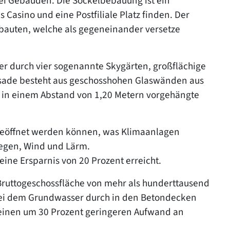
i Gebäuden. Die Sockelbebauung ist ein
Casino und eine Postfiliale Platz finden. Der
sbauten, welche als gegeneinander versetze
r durch vier sogenannte Skygärten, großflächige
ssade besteht aus geschosshohen Glaswänden aus
e in einem Abstand von 1,20 Metern vorgehängte
 geöffnet werden können, was Klimaanlagen
Regen, Wind und Lärm.
ine Ersparnis von 20 Prozent erreicht.
Bruttogeschossfläche von mehr als hunderttausend
ei dem Grundwasser durch in den Betondecken
einen um 30 Prozent geringeren Aufwand an