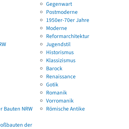
Gegenwart
Postmoderne
1950er-70er Jahre
Moderne
Reformarchitektur
NRW
Jugendstil
Historismus
Klassizismus
Barock
Renaissance
Gotik
Romanik
Vorromanik
er Bauten NRW
Römische Antike
Großbauten der