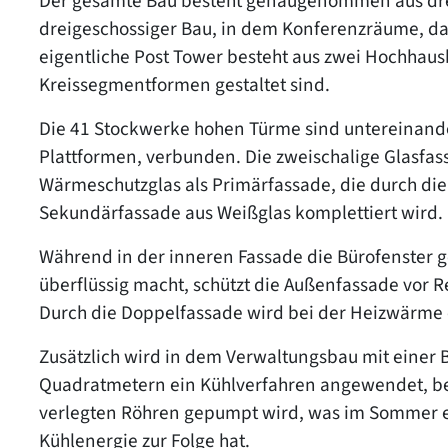
Der gesamte Bau besteht genaugenommen aus dre
dreigeschossiger Bau, in dem Konferenzräume, das 
eigentliche Post Tower besteht aus zwei Hochhau
Kreissegmentformen gestaltet sind.
Die 41 Stockwerke hohen Türme sind untereinande
Plattformen, verbunden. Die zweischalige Glasfa
Wärmeschutzglas als Primärfassade, die durch di
Sekundärfassade aus Weißglas komplettiert wird.
Während in der inneren Fassade die Bürofenster
überflüssig macht, schützt die Außenfassade vor 
Durch die Doppelfassade wird bei der Heizwärme e
Zusätzlich wird in dem Verwaltungsbau mit einer 
Quadratmetern ein Kühlverfahren angewendet, b
verlegten Röhren gepumpt wird, was im Sommer 
Kühlenergie zur Folge hat.