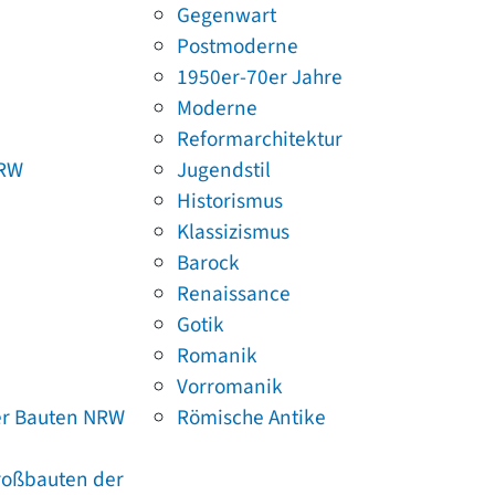
Gegenwart
Postmoderne
1950er-70er Jahre
Moderne
Reformarchitektur
NRW
Jugendstil
Historismus
Klassizismus
Barock
Renaissance
Gotik
Romanik
Vorromanik
er Bauten NRW
Römische Antike
Großbauten der