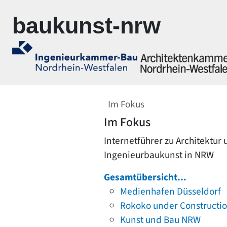
Zur Navigation springen
Zum Inhalt springen
baukunst-nrw
Im Fokus
Im Fokus
Internetführer zu Architektur
Ingenieurbaukunst in NRW
Gesamtübersicht...
Medienhafen Düsseldorf
Rokoko under Constructi
Kunst und Bau NRW