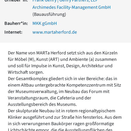
Romanik
Archimedes Facility-Management GmbH
Vorromanik
(Bauausführung)
Römische Antike
Bauherr*in:
MKK gGmbH
Über uns
Internet:
www.martaherford.de
Über baukunst-nrw
Fachbeirat
Freunde & Förderer
Der Name von MARTa Herford setzt sich aus den Kürzeln
Kontakt
für Möbel (M), Kunst (ART) und Ambiente (a) zusammen
Impressum
und soll für Impulse in Kunst, Design, Architektur und
Datenschutz
Wirtschaft sorgen.
Suchbegriff eingeben
Der Gesamtkomplex gliedert sich in vier Bereiche: das in
einem Altbau untergebrachte Kompetenzzentrum mit Sitz
der Museumsverwaltung, im Neubau das Forum mit
Veranstaltungsraum, die Cafeteria und der
Ausstellungsbereich des Museums.
Der skulpturale Neubau ist in rotem regionaltypischem
Klinker ausgeführt und zur Straße hin fensterlos. Aus dem
in sich verwrungenen Baukörper ragen großformatige
Lichtschächte empor, die die Ausstellungsflächen des