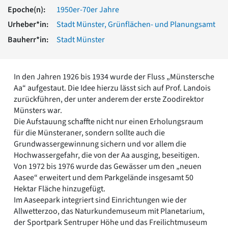
Romanik
Epoche(n):
1950er-70er Jahre
Vorromanik
Urheber*in:
Stadt Münster, Grünflächen- und Planungsamt
Römische Antike
Bauherr*in:
Stadt Münster
Über uns
Über baukunst-nrw
Fachbeirat
In den Jahren 1926 bis 1934 wurde der Fluss „Münstersche
Freunde & Förderer
Aa“ aufgestaut. Die Idee hierzu lässt sich auf Prof. Landois
Kontakt
zurückführen, der unter anderem der erste Zoodirektor
Impressum
Münsters war.
Datenschutz
Die Aufstauung schaffte nicht nur einen Erholungsraum
für die Münsteraner, sondern sollte auch die
Suchbegriff eingeben
Grundwassergewinnung sichern und vor allem die
Hochwassergefahr, die von der Aa ausging, beseitigen.
Von 1972 bis 1976 wurde das Gewässer um den „neuen
Aasee“ erweitert und dem Parkgelände insgesamt 50
Hektar Fläche hinzugefügt.
Im Aaseepark integriert sind Einrichtungen wie der
Allwetterzoo, das Naturkundemuseum mit Planetarium,
der Sportpark Sentruper Höhe und das Freilichtmuseum