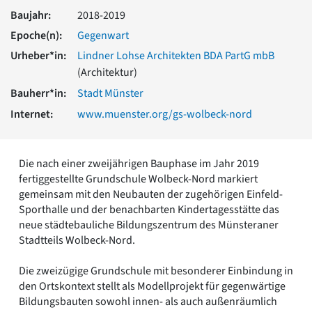
Romanik
Baujahr:
2018-2019
Vorromanik
Epoche(n):
Gegenwart
Römische Antike
Urheber*in:
Lindner Lohse Architekten BDA PartG mbB
Über uns
(Architektur)
Über baukunst-nrw
Bauherr*in:
Stadt Münster
Fachbeirat
Freunde & Förderer
Internet:
www.muenster.org/gs-wolbeck-nord
Kontakt
Impressum
Datenschutz
Die nach einer zweijährigen Bauphase im Jahr 2019
fertiggestellte Grundschule Wolbeck-Nord markiert
Suchbegriff eingeben
gemeinsam mit den Neubauten der zugehörigen Einfeld-
Sporthalle und der benachbarten Kindertagesstätte das
neue städtebauliche Bildungszentrum des Münsteraner
Stadtteils Wolbeck-Nord.
Die zweizügige Grundschule mit besonderer Einbindung in
den Ortskontext stellt als Modellprojekt für gegenwärtige
Bildungsbauten sowohl innen- als auch außenräumlich