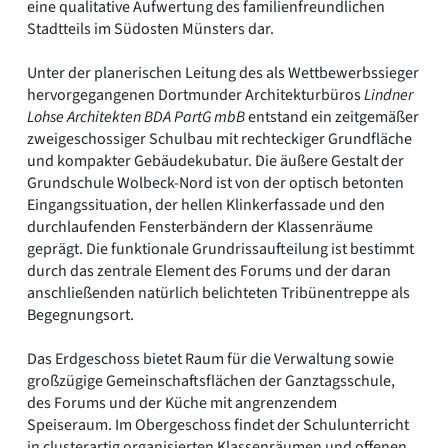
eine qualitative Aufwertung des familienfreundlichen
Stadtteils im Südosten Münsters dar.
Unter der planerischen Leitung des als Wettbewerbssieger
hervorgegangenen Dortmunder Architekturbüros
Lindner
Lohse Architekten BDA PartG mbB
entstand ein zeitgemäßer
zweigeschossiger Schulbau mit rechteckiger Grundfläche
und kompakter Gebäudekubatur. Die äußere Gestalt der
Grundschule Wolbeck-Nord ist von der optisch betonten
Eingangssituation, der hellen Klinkerfassade und den
durchlaufenden Fensterbändern der Klassenräume
geprägt. Die funktionale Grundrissaufteilung ist bestimmt
durch das zentrale Element des Forums und der daran
anschließenden natürlich belichteten Tribünentreppe als
Begegnungsort.
Das Erdgeschoss bietet Raum für die Verwaltung sowie
großzügige Gemeinschaftsflächen der Ganztagsschule,
des Forums und der Küche mit angrenzendem
Speiseraum. Im Obergeschoss findet der Schulunterricht
in clusterartig organisierten Klassenräumen und offenen