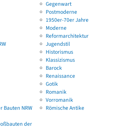
Gegenwart
Postmoderne
1950er-70er Jahre
Moderne
Reformarchitektur
NRW
Jugendstil
Historismus
Klassizismus
Barock
Renaissance
Gotik
Romanik
Vorromanik
er Bauten NRW
Römische Antike
Großbauten der