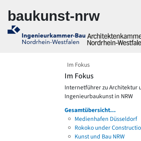
Zur Navigation springen
Zum Inhalt springen
baukunst-nrw
Im Fokus
Im Fokus
Internetführer zu Architektur
Ingenieurbaukunst in NRW
Gesamtübersicht...
Medienhafen Düsseldorf
Rokoko under Constructi
Kunst und Bau NRW