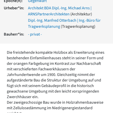
Epoche(n):
Gegenwart
Romanik
Urheber*in:
Architekt BDA Dipl.-Ing. Michael Arns |
Vorromanik
ARNSPartnerArchitekten
(Architektur)
Römische Antike
Dipl.-Ing. Manfred Otterbach | Ing.-Büro für
Über uns
Tragwerksplanung
(Tragwerksplanung)
Über baukunst-nrw
Bauherr*in:
- privat -
Fachbeirat
Freunde & Förderer
Kontakt
Impressum
Die freistehende kompakte Holzbox als Erweiterung eines
Datenschutz
bestehenden Einfamilienhauses steht in seiner Form und
der orangen Farbgebung im Kontrast zur Nachbarschaft
Suchbegriff eingeben
mit verschieferten Fachwerkhäusern der
Jahrhundertwende um 1900. Gleichzeitig nimmt der
aufgeständerte Bau die Struktur der Umgebung auf und
fügt sich mit seinem Gebäudeprofil in die historisch
gewachsene Umgebung mit den leicht vorspringenden
Zwerchhäuser ein.
Der zweigeschossige Bau wurde in Holzrahmenbauweise
mit Zellulosedämmung im Niedrigenergiestandard