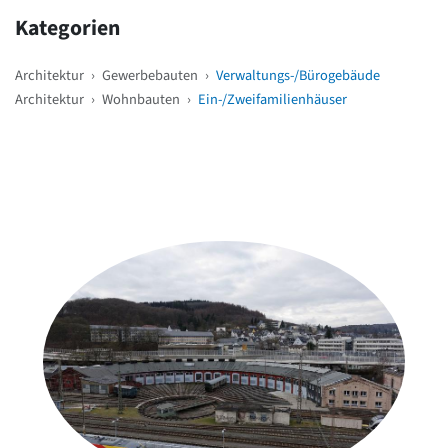
Kategorien
Architektur
›
Gewerbebauten
›
Verwaltungs-/Bürogebäude
Architektur
›
Wohnbauten
›
Ein-/Zweifamilienhäuser
Weitere Objekte
in der Nähe