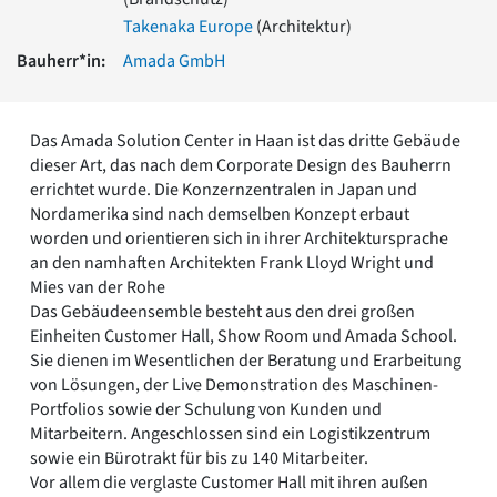
Romanik
Takenaka Europe
(Architektur)
Vorromanik
Bauherr*in:
Amada GmbH
Römische Antike
Über uns
Über baukunst-nrw
Das Amada Solution Center in Haan ist das dritte Gebäude
Fachbeirat
dieser Art, das nach dem Corporate Design des Bauherrn
Freunde & Förderer
errichtet wurde. Die Konzernzentralen in Japan und
Kontakt
Nordamerika sind nach demselben Konzept erbaut
Impressum
worden und orientieren sich in ihrer Architektursprache
Datenschutz
an den namhaften Architekten Frank Lloyd Wright und
Mies van der Rohe
Suchbegriff eingeben
Das Gebäudeensemble besteht aus den drei großen
Einheiten Customer Hall, Show Room und Amada School.
Sie dienen im Wesentlichen der Beratung und Erarbeitung
von Lösungen, der Live Demonstration des Maschinen-
Portfolios sowie der Schulung von Kunden und
Mitarbeitern. Angeschlossen sind ein Logistikzentrum
sowie ein Bürotrakt für bis zu 140 Mitarbeiter.
Vor allem die verglaste Customer Hall mit ihren außen