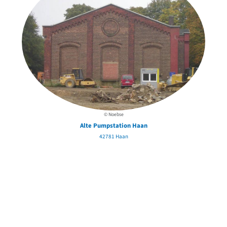
© Noebse
Alte Pumpstation Haan
42781 Haan