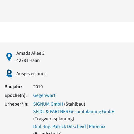
David Chipperfield
Harald Deilmann
Gottfried Böhm
Schneider von Esleben
Peter Behrens
Auszeichnung vorbildlicher Bauten NRW 2020
Big Beautiful Buildings (Großbauten der Nachkriegszeit)
Epochen
Amada Allee 3
Gesamtübersicht...
42781 Haan
Gegenwart
Postmoderne
Ausgezeichnet
1950er-70er Jahre
Moderne
Baujahr:
2010
Reformarchitektur
Epoche(n):
Gegenwart
Jugendstil
Urheber*in:
SIGNUM GmbH
(Stahlbau)
Historismus
SEIDL & PARTNER Gesamtplanung GmbH
Klassizismus
(Tragwerksplanung)
Barock
Renaissance
Dipl.-Ing. Patrick Ditscheid | Phoenix
Gotik
(Brandschutz)