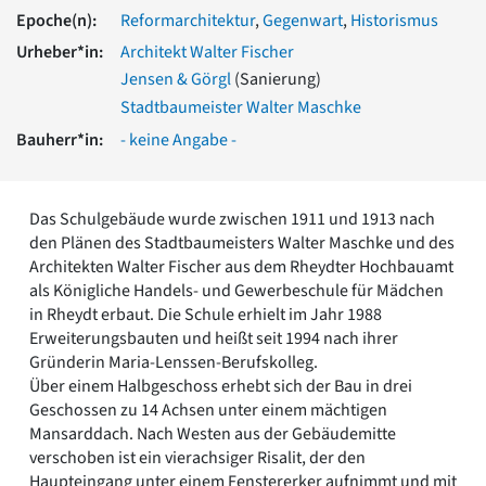
Romanik
Epoche(n):
Reformarchitektur
,
Gegenwart
,
Historismus
Vorromanik
Urheber*in:
Architekt Walter Fischer
Römische Antike
Jensen & Görgl
(Sanierung)
Über uns
Stadtbaumeister Walter Maschke
Über baukunst-nrw
Bauherr*in:
- keine Angabe -
Fachbeirat
Freunde & Förderer
Kontakt
Das Schulgebäude wurde zwischen 1911 und 1913 nach
Impressum
den Plänen des Stadtbaumeisters Walter Maschke und des
Datenschutz
Architekten Walter Fischer aus dem Rheydter Hochbauamt
Suchbegriff eingeben
als Königliche Handels- und Gewerbeschule für Mädchen
in Rheydt erbaut. Die Schule erhielt im Jahr 1988
Erweiterungsbauten und heißt seit 1994 nach ihrer
Gründerin Maria-Lenssen-Berufskolleg.
Über einem Halbgeschoss erhebt sich der Bau in drei
Geschossen zu 14 Achsen unter einem mächtigen
Mansarddach. Nach Westen aus der Gebäudemitte
verschoben ist ein vierachsiger Risalit, der den
Haupteingang unter einem Fenstererker aufnimmt und mit