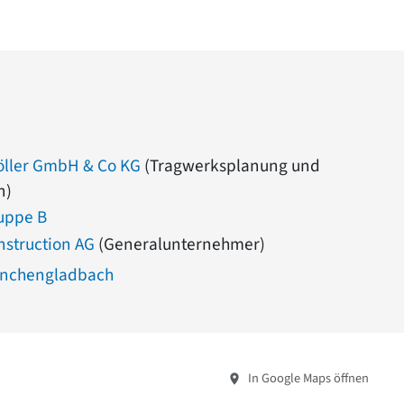
öller GmbH & Co KG
(Tragwerksplanung und
n)
uppe B
nstruction AG
(Generalunternehmer)
önchengladbach
In Google Maps öffnen