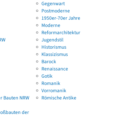
Gegenwart
Postmoderne
1950er-70er Jahre
Moderne
Reformarchitektur
NRW
Jugendstil
Historismus
Klassizismus
Barock
Renaissance
Gotik
Romanik
Vorromanik
er Bauten NRW
Römische Antike
Großbauten der