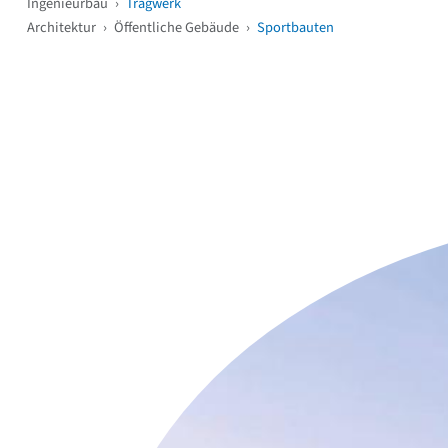
Ingenieurbau
›
Tragwerk
Architektur
›
Öffentliche Gebäude
›
Sportbauten
Weitere Objekte
i