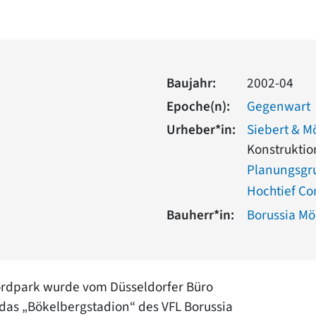
Baujahr:
2002-04
Epoche(n):
Gegenwart
Urheber*in:
Siebert & M
Konstruktio
Planungsgr
Hochtief Co
Bauherr*in:
Borussia M
rdpark wurde vom Düsseldorfer Büro
das „Bökelbergstadion“ des VFL Borussia