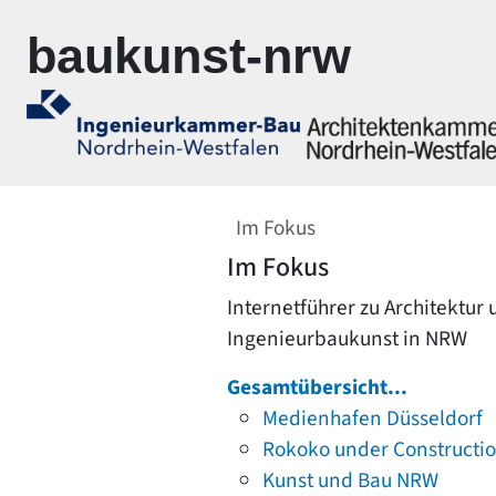
Zur Navigation springen
Zum Inhalt springen
baukunst-nrw
Im Fokus
Im Fokus
Internetführer zu Architektur
Ingenieurbaukunst in NRW
Gesamtübersicht...
Medienhafen Düsseldorf
Rokoko under Constructi
Kunst und Bau NRW