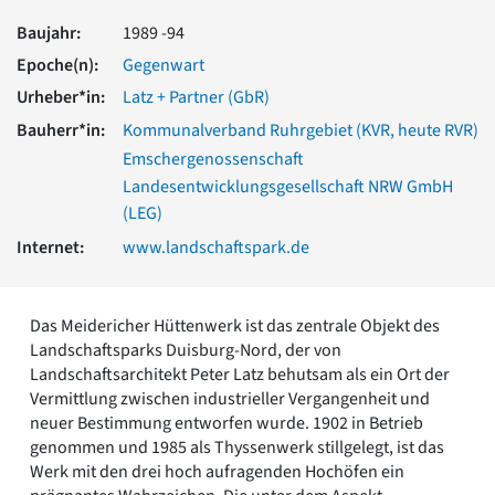
Romanik
Baujahr:
1989 -94
Vorromanik
Epoche(n):
Gegenwart
Römische Antike
Urheber*in:
Latz + Partner (GbR)
Über uns
Bauherr*in:
Kommunalverband Ruhrgebiet (KVR, heute RVR)
Über baukunst-nrw
Fachbeirat
Emschergenossenschaft
Freunde & Förderer
Landesentwicklungsgesellschaft NRW GmbH
Kontakt
(LEG)
Impressum
Internet:
www.landschaftspark.de
Datenschutz
Suchbegriff eingeben
Das Meidericher Hüttenwerk ist das zentrale Objekt des
Landschaftsparks Duisburg-Nord, der von
Landschaftsarchitekt Peter Latz behutsam als ein Ort der
Vermittlung zwischen industrieller Vergangenheit und
neuer Bestimmung entworfen wurde. 1902 in Betrieb
genommen und 1985 als Thyssenwerk stillgelegt, ist das
Werk mit den drei hoch aufragenden Hochöfen ein