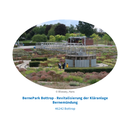
Weitere Objekte
der Urheber*innen
© Blossey, Hans
BernePark Bottrop - Revitalisierung der Kläranlage
Bernemündung
46242 Bottrop