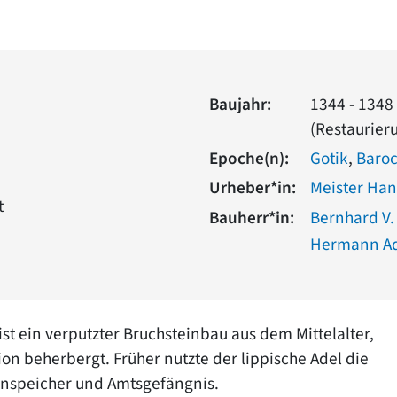
Baujahr:
1344 - 1348
(Restaurier
Epoche(n):
Gotik
,
Baro
Urheber*in:
Meister Han
t
Bauherr*in:
Bernhard V.
Hermann Ado
t ein verputzter Bruchsteinbau aus dem Mittelalter,
n beherbergt. Früher nutzte der lippische Adel die
rnspeicher und Amtsgefängnis.