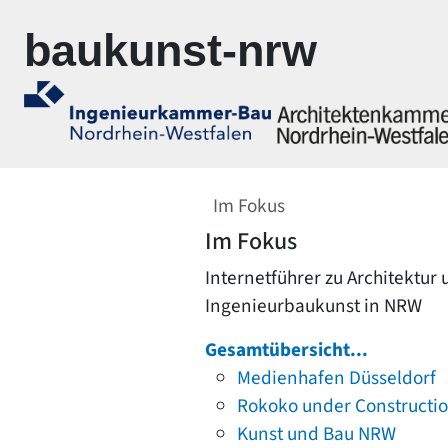
Zur Navigation springen
Zum Inhalt springen
baukunst-nrw
Im Fokus
Im Fokus
Internetführer zu Architektur
Ingenieurbaukunst in NRW
Gesamtübersicht...
Medienhafen Düsseldorf
Rokoko under Constructi
Kunst und Bau NRW