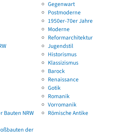
Gegenwart
Postmoderne
1950er-70er Jahre
Moderne
Reformarchitektur
NRW
Jugendstil
Historismus
Klassizismus
Barock
Renaissance
Gotik
Romanik
Vorromanik
er Bauten NRW
Römische Antike
Großbauten der