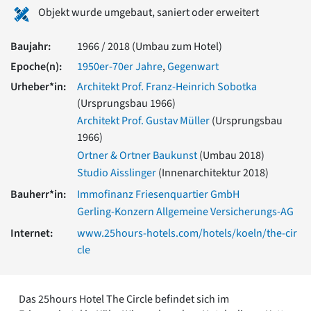
Romanik
Objekt wurde umgebaut, saniert oder erweitert
Vorromanik
Römische Antike
Baujahr:
1966 / 2018 (Umbau zum Hotel)
Über uns
Epoche(n):
1950er-70er Jahre
,
Gegenwart
Über baukunst-nrw
Urheber*in:
Architekt Prof. Franz-Heinrich Sobotka
Fachbeirat
(Ursprungsbau 1966)
Freunde & Förderer
Architekt Prof. Gustav Müller
(Ursprungsbau
Kontakt
1966)
Impressum
Ortner & Ortner Baukunst
(Umbau 2018)
Datenschutz
Studio Aisslinger
(Innenarchitektur 2018)
Suchbegriff eingeben
Bauherr*in:
Immofinanz Friesenquartier GmbH
Gerling-Konzern Allgemeine Versicherungs-AG
Internet:
www.25hours-hotels.com/hotels/koeln/the-cir
cle
Das 25hours Hotel The Circle befindet sich im