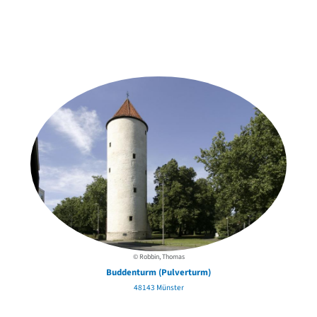
Weitere Objekte
in der Nähe
© Robbin, Thomas
Buddenturm (Pulverturm)
48143 Münster