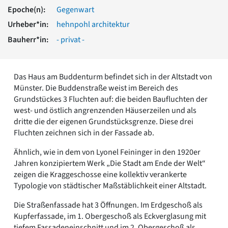
Romanik
Epoche(n):
Gegenwart
Vorromanik
Urheber*in:
hehnpohl architektur
Römische Antike
Bauherr*in:
- privat -
Über uns
Über baukunst-nrw
Fachbeirat
Das Haus am Buddenturm befindet sich in der Altstadt von
Freunde & Förderer
Münster. Die Buddenstraße weist im Bereich des
Kontakt
Grundstückes 3 Fluchten auf: die beiden Baufluchten der
Impressum
west- und östlich angrenzenden Häuserzeilen und als
Datenschutz
dritte die der eigenen Grundstücksgrenze. Diese drei
Fluchten zeichnen sich in der Fassade ab.
Suchbegriff eingeben
Ähnlich, wie in dem von Lyonel Feininger in den 1920er
Jahren konzipiertem Werk „Die Stadt am Ende der Welt“
zeigen die Kraggeschosse eine kollektiv verankerte
Typologie von städtischer Maßstäblichkeit einer Altstadt.
Die Straßenfassade hat 3 Öffnungen. Im Erdgeschoß als
Kupferfassade, im 1. Obergeschoß als Eckverglasung mit
tiefem Fassadeneinschnitt und im 2. Obergeschoß als