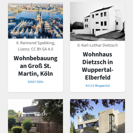
© Raimond Spekking,
© Karl-Lothar Dietzsch
Lizenz:
CC BY-SA 4.0
Wohnhaus
Wohnbebauung
Dietzsch in
an Groß St.
Wuppertal-
Martin, Köln
Elberfeld
50667 Köln
42115 Wuppertal