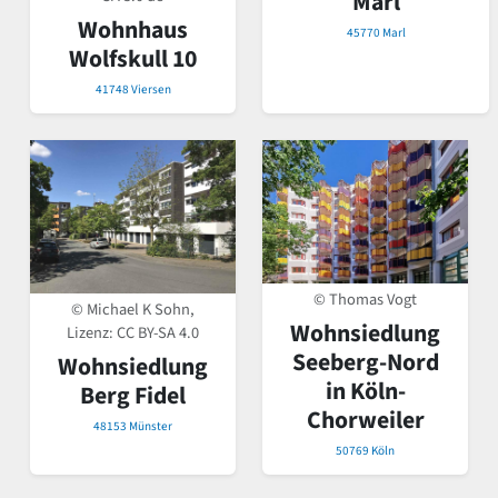
Marl
Wohnhaus
45770 Marl
Wolfskull 10
41748 Viersen
© Thomas Vogt
© Michael K Sohn,
Wohnsiedlung
Lizenz:
CC BY-SA 4.0
Seeberg-Nord
Wohnsiedlung
in Köln-
Berg Fidel
Chorweiler
48153 Münster
50769 Köln