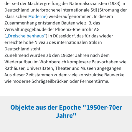
der seit der Machtergreifung der Nationalsozialisten (1933) in
Romanik
Deutschland unterbrochene internationale Stil (Strömung der
Vorromanik
klassischen
Moderne
) wiederaufgenommen. In diesem
Römische Antike
Zusammenhang entstanden Bauten wie z. B. das
Über uns
Verwaltungsgebäude der Phoenix-Rheinrohr AG
Über baukunst-nrw
(
„Dreischeibenhaus“
) in Düsseldorf, das für das wieder
Fachbeirat
erreichte hohe Niveau des internationalen Stils in
Freunde & Förderer
Deutschland steht.
Kontakt
Zunehmend wurden ab den 1960er Jahren nach dem
Impressum
Wiederaufbau im Wohnbereich komplexere Bauvorhaben wie
Datenschutz
Rathäuser, Universitäten, Theater und Museen angegangen.
Aus dieser Zeit stammen zudem viele konstruktive Bauwerke
Suchbegriff eingeben
wie moderne Schrägseilbrücken oder Fernsehtürme.
Objekte aus der Epoche "1950er-70er
Jahre"