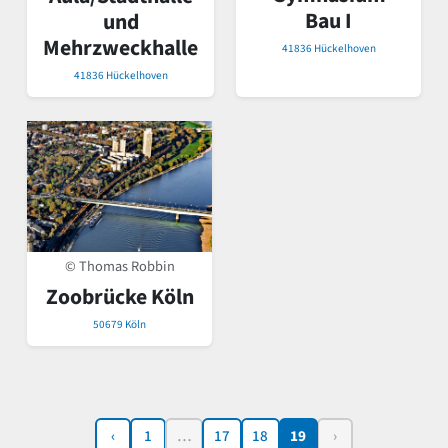
Bau I
und
Mehrzweckhalle
41836 Hückelhoven
41836 Hückelhoven
© Thomas Robbin
Zoobrücke Köln
50679 Köln
‹
1
…
17
18
19
›