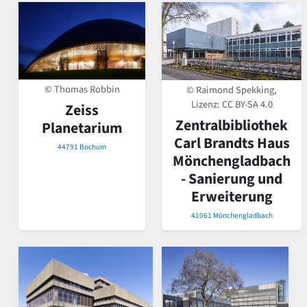
© Thomas Robbin
© Raimond Spekking,
Lizenz:
CC BY-SA 4.0
Zeiss
Zentralbibliothek
Planetarium
Carl Brandts Haus
44791 Bochum
Mönchengladbach
- Sanierung und
Erweiterung
41061 Mönchengladbach