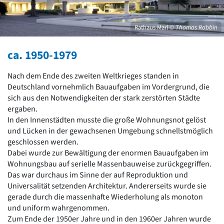
David Chipperfield
Harald Deilmann
Gottfried Böhm
Rathaus Marl
© Thomas Robbin
Schneider von Esleben
Peter Behrens
ca. 1950-1979
Auszeichnung vorbildlicher Bauten NRW 2020
Big Beautiful Buildings (Großbauten der Nachkriegszeit)
Nach dem Ende des zweiten Weltkrieges standen in
Epochen
Deutschland vornehmlich Bauaufgaben im Vordergrund, die
sich aus den Notwendigkeiten der stark zerstörten Städte
Gesamtübersicht...
ergaben.
Gegenwart
In den Innenstädten musste die große Wohnungsnot gelöst
Postmoderne
und Lücken in der gewachsenen Umgebung schnellstmöglich
1950er-70er Jahre
geschlossen werden.
Moderne
Dabei wurde zur Bewältigung der enormen Bauaufgaben im
Reformarchitektur
Wohnungsbau auf serielle Massenbauweise zurückgegriffen.
Jugendstil
Das war durchaus im Sinne der auf Reproduktion und
Historismus
Universalität setzenden Architektur. Andererseits wurde sie
Klassizismus
gerade durch die massenhafte Wiederholung als monoton
Barock
und uniform wahrgenommen.
Renaissance
Zum Ende der 1950er Jahre und in den 1960er Jahren wurde
Gotik