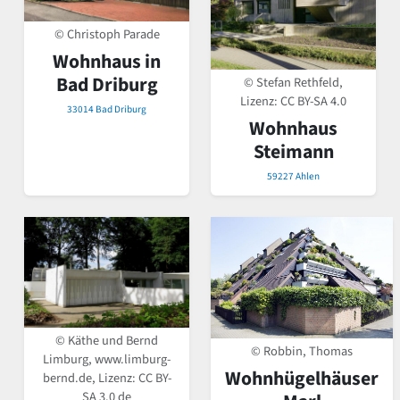
© Christoph Parade
Wohnhaus in
Bad Driburg
© Stefan Rethfeld,
Lizenz:
CC BY-SA 4.0
33014 Bad Driburg
Wohnhaus
Steimann
59227 Ahlen
© Käthe und Bernd
© Robbin, Thomas
Limburg, www.limburg-
Wohnhügelhäuser
bernd.de, Lizenz:
CC BY-
SA 3.0 de