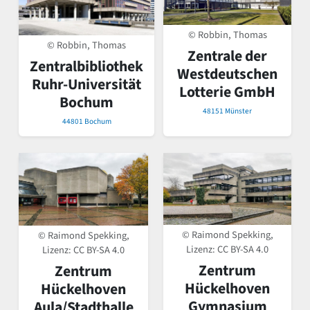
© Robbin, Thomas
© Robbin, Thomas
Zentrale der
Zentralbibliothek
Westdeutschen
Ruhr-Universität
Lotterie GmbH
Bochum
48151 Münster
44801 Bochum
© Raimond Spekking,
© Raimond Spekking,
Lizenz:
CC BY-SA 4.0
Lizenz:
CC BY-SA 4.0
Zentrum
Zentrum
Hückelhoven
Hückelhoven
Gymnasium
Aula/Stadthalle