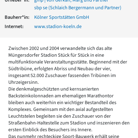
Romanik
sbp se (Schlaich Bergermann und Partner)
Vorromanik
Bauherr*in:
Kölner Sportstätten GmbH
Römische Antike
Internet:
www.stadion-koeln.de
Über uns
Über baukunst-nrw
Fachbeirat
Zwischen 2002 und 2004 verwandelte sich das alte
Freunde & Förderer
Müngersdorfer Stadion Stück für Stück in eine
Kontakt
multifunktionale Veranstaltungsstätte. Beginnend mit der
Impressum
Südtribüne, erfolgten Abriss und Neubau der vier,
Datenschutz
insgesamt 52.000 Zuschauer fassenden Tribünen im
Suchbegriff eingeben
Uhrzeigersinn.
Die denkmalgeschützten und kernsanierten
Backsteinkolonnaden am ehemaligen Marathontor
bleiben auch weiterhin ein wichtiger Bestandteil des
Komplexes. Gemeinsam mit den axial aufgestellten
Leuchtstelen begleiten sie den Zuschauer von der
Straßenbahn-Haltestelle zum Stadion und inszenieren den
ersten Einblick des Besuchers ins Innere.
Das nunmehr rechteckige Sport-Bauwerk erhält seine