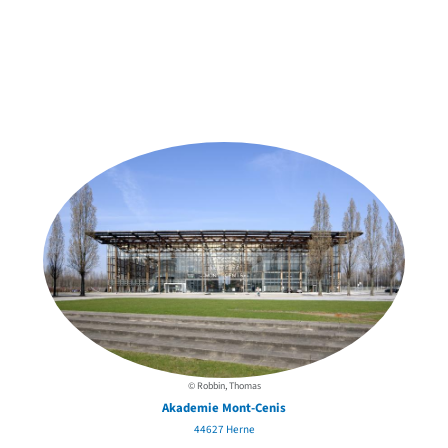
Weitere Objekte
der Urheber*innen
© Robbin, Thomas
Akademie Mont-Cenis
44627 Herne