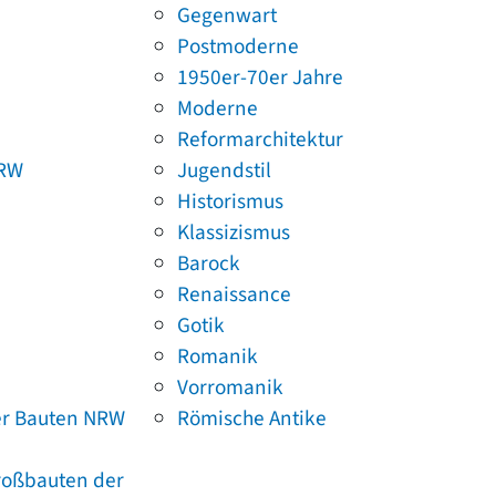
Gegenwart
Postmoderne
1950er-70er Jahre
Moderne
Reformarchitektur
NRW
Jugendstil
Historismus
Klassizismus
Barock
Renaissance
Gotik
Romanik
Vorromanik
er Bauten NRW
Römische Antike
Großbauten der