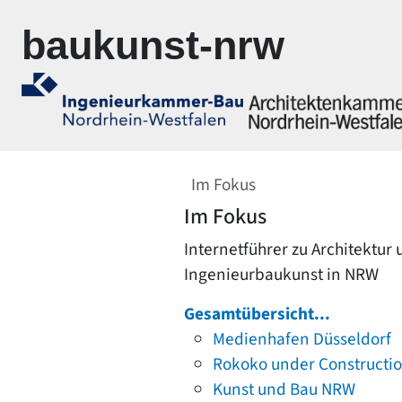
Zur Navigation springen
Zum Inhalt springen
baukunst-nrw
Im Fokus
Im Fokus
Internetführer zu Architektur
Ingenieurbaukunst in NRW
Gesamtübersicht...
Medienhafen Düsseldorf
Rokoko under Constructi
Kunst und Bau NRW