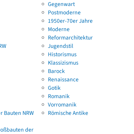
Gegenwart
Postmoderne
1950er-70er Jahre
Moderne
Reformarchitektur
NRW
Jugendstil
Historismus
Klassizismus
Barock
Renaissance
Gotik
Romanik
Vorromanik
er Bauten NRW
Römische Antike
Großbauten der