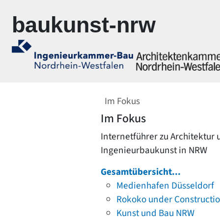
Zur Navigation springen
Zum Inhalt springen
baukunst-nrw
Im Fokus
Im Fokus
Internetführer zu Architektur
Ingenieurbaukunst in NRW
Gesamtübersicht...
Medienhafen Düsseldorf
Rokoko under Constructi
Kunst und Bau NRW