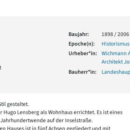
Baujahr:
1898 / 2006
Epoche(n):
Historismus
Urheber*in:
Wichmann A
Architekt Jo
t
Bauherr*in:
Landeshaup
il gestaltet.
Hugo Lensberg als Wohnhaus errichtet. Es ist eines
 Jahrhundertwende auf der Inselstraße.
n Hauses ist in fünf Achsen gegliedert und mit