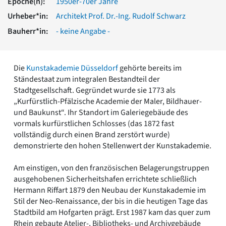
Epoche(n):
1950er-70er Jahre
Romanik
Urheber*in:
Architekt Prof. Dr.-Ing. Rudolf Schwarz
Vorromanik
Römische Antike
Bauherr*in:
- keine Angabe -
Über uns
Über baukunst-nrw
Die
Kunstakademie Düsseldorf
gehörte bereits im
Fachbeirat
Ständestaat zum integralen Bestandteil der
Freunde & Förderer
Stadtgesellschaft. Gegründet wurde sie 1773 als
Kontakt
„Kurfürstlich-Pfälzische Academie der Maler, Bildhauer-
Impressum
und Baukunst“. Ihr Standort im Galeriegebäude des
Datenschutz
vormals kurfürstlichen Schlosses (das 1872 fast
Suchbegriff eingeben
vollständig durch einen Brand zerstört wurde)
demonstrierte den hohen Stellenwert der Kunstakademie.
Am einstigen, von den französischen Belagerungstruppen
ausgehobenen Sicherheitshafen errichtete schließlich
Hermann Riffart 1879 den Neubau der Kunstakademie im
Stil der Neo-Renaissance, der bis in die heutigen Tage das
Stadtbild am Hofgarten prägt. Erst 1987 kam das quer zum
Rhein gebaute Atelier-, Bibliotheks- und Archivgebäude