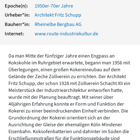
Romanik
Epoche(n):
1950er-70er Jahre
Vorromanik
Urheber*in:
Architekt Fritz Schupp
Römische Antike
Bauherr*in:
Rheinelbe Bergbau AG
Über uns
Internet:
www.route-industriekultur.de
Über baukunst-nrw
Fachbeirat
Freunde & Förderer
Da man Mitte der fünfziger Jahre einen Engpass an
Kontakt
Kokskohle im Ruhrgebiet erwartete, begann man 1956 mit
Impressum
Überlegungen, einen großen Kokereineubau auf dem
Datenschutz
Gelände der Zeche Zollverein zu errichten. Der Architekt
Suchbegriff eingeben
Fritz Schupp, der schon 1928 mit Zollverein Schacht XII ein
Meisterstück der Industriearchitektur entworfen hatte,
wurde mit der Planung beauftragt. Mit seiner über
40jährigen Erfahrung konnte er Form und Funktion der
Kokerei zu einer beeindruckenden Einheit verbinden. Die
Grundordnung der Kokerei orientiert sich an der
Ausrichtung der Gleise der ehemaligen Köln-Mindener
Eisenbahn. Koksofenbatterien und dahinter im Süden die
Erschließungsstraßen für die Funktionsgebäude sind