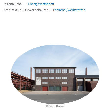
Ingenieurbau
›
Energiewirtschaft
Architektur
›
Gewerbebauten
›
Betriebs-/Werkstätten
Weitere Objekte
in der Nähe
© Eicken, Thomas