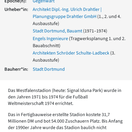
Epoche(n):
Gegenwart
Romanik
Urheber*in:
Architekt Dipl.-Ing. Ulrich Drahtler |
Vorromanik
Planungsgruppe Drahtler GmbH
(1., 2. und 4.
Römische Antike
Ausbaustufe)
Über uns
Stadt Dortmund, Bauamt
(1971–1974)
Über baukunst-nrw
Engels Ingenieure
(Tragwerksplanung 1. und 2.
Fachbeirat
Bauabschnitt)
Freunde & Förderer
Architekten Schröder Schulte-Ladbeck
(3.
Kontakt
Ausbaustufe)
Impressum
Datenschutz
Bauherr*in:
Stadt Dortmund
Suchbegriff eingeben
Das Westfalenstadion (heute: Signal Iduna Park) wurde in
den Jahren 1971 bis 1974 für die Fußball
Weltmeisterschaft 1974 errichtet.
Das in Fertigbauweise erstellte Stadion kostete 31,7
Millionen DM und bot 54.000 Zuschauern Platz. Bis Anfang
der 1990er Jahre wurde das Stadion baulich nicht