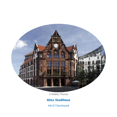
Weitere Objekte
der Urheber*innen
© Robbin, Thomas
Altes Stadthaus
44137 Dortmund