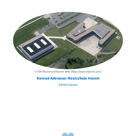
der Urheber*innen
© Tim ReckmannHamm-Wiki (http://www.hamm1.de/)
Konrad-Adenauer-Realschule Hamm
59069 Hamm