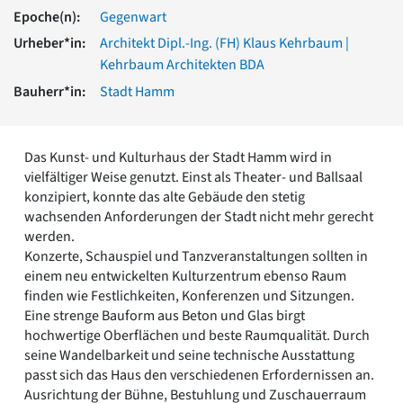
Romanik
Epoche(n):
Gegenwart
Vorromanik
Urheber*in:
Architekt Dipl.-Ing. (FH) Klaus Kehrbaum |
Römische Antike
Kehrbaum Architekten BDA
Über uns
Bauherr*in:
Stadt Hamm
Über baukunst-nrw
Fachbeirat
Freunde & Förderer
Das Kunst- und Kulturhaus der Stadt Hamm wird in
Kontakt
vielfältiger Weise genutzt. Einst als Theater- und Ballsaal
Impressum
konzipiert, konnte das alte Gebäude den stetig
Datenschutz
wachsenden Anforderungen der Stadt nicht mehr gerecht
werden.
Suchbegriff eingeben
Konzerte, Schauspiel und Tanzveranstaltungen sollten in
einem neu entwickelten Kulturzentrum ebenso Raum
finden wie Festlichkeiten, Konferenzen und Sitzungen.
Eine strenge Bauform aus Beton und Glas birgt
hochwertige Oberflächen und beste Raumqualität. Durch
seine Wandelbarkeit und seine technische Ausstattung
passt sich das Haus den verschiedenen Erfordernissen an.
Ausrichtung der Bühne, Bestuhlung und Zuschauerraum