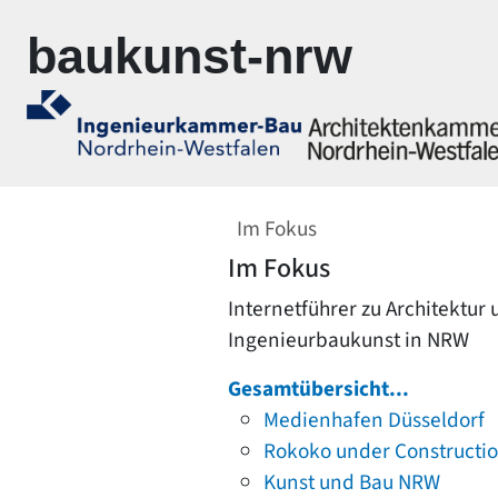
Zur Navigation springen
Zum Inhalt springen
baukunst-nrw
Im Fokus
Im Fokus
Internetführer zu Architektur
Ingenieurbaukunst in NRW
Gesamtübersicht...
Medienhafen Düsseldorf
Rokoko under Constructi
Kunst und Bau NRW