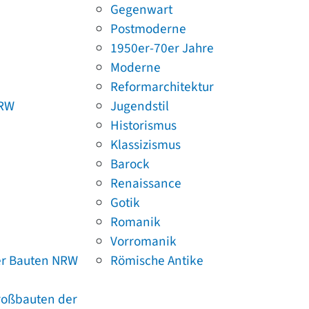
Gegenwart
Postmoderne
1950er-70er Jahre
Moderne
Reformarchitektur
NRW
Jugendstil
Historismus
Klassizismus
Barock
Renaissance
Gotik
Romanik
Vorromanik
er Bauten NRW
Römische Antike
Großbauten der