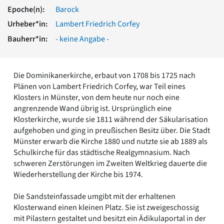
Romanik
Epoche(n):
Barock
Vorromanik
Urheber*in:
Lambert Friedrich Corfey
Römische Antike
Bauherr*in:
- keine Angabe -
Über uns
Über baukunst-nrw
Fachbeirat
Die Dominikanerkirche, erbaut von 1708 bis 1725 nach
Freunde & Förderer
Plänen von Lambert Friedrich Corfey, war Teil eines
Kontakt
Klosters in Münster, von dem heute nur noch eine
Impressum
angrenzende Wand übrig ist. Ursprünglich eine
Datenschutz
Klosterkirche, wurde sie 1811 während der Säkularisation
aufgehoben und ging in preußischen Besitz über. Die Stadt
Suchbegriff eingeben
Münster erwarb die Kirche 1880 und nutzte sie ab 1889 als
Schulkirche für das städtische Realgymnasium. Nach
schweren Zerstörungen im Zweiten Weltkrieg dauerte die
Wiederherstellung der Kirche bis 1974.
Die Sandsteinfassade umgibt mit der erhaltenen
Klosterwand einen kleinen Platz. Sie ist zweigeschossig
mit Pilastern gestaltet und besitzt ein Ädikulaportal in der