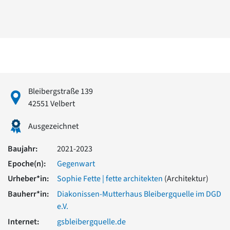
David Chipperfield
Harald Deilmann
Gottfried Böhm
Schneider von Esleben
Peter Behrens
Auszeichnung vorbildlicher Bauten NRW 2020
Big Beautiful Buildings (Großbauten der Nachkriegszeit)
Epochen
Bleibergstraße 139
Gesamtübersicht...
42551 Velbert
Gegenwart
Postmoderne
Ausgezeichnet
1950er-70er Jahre
Moderne
Baujahr:
2021-2023
Reformarchitektur
Epoche(n):
Gegenwart
Jugendstil
Urheber*in:
Sophie Fette | fette architekten
(Architektur)
Historismus
Klassizismus
Bauherr*in:
Diakonissen-Mutterhaus Bleibergquelle im DGD
Barock
e.V.
Renaissance
Internet:
gsbleibergquelle.de
Gotik