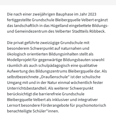
Romanik
Vorromanik
Die nach einer zweijährigen Bauphase im Jahr 2023
Römische Antike
fertiggestellte Grundschule Bleibergquelle Velbert ergänzt
Über uns
das landschaftlich in das Hügelland eingebettete Bildungs-
Über baukunst-nrw
und Gemeindezentrum des Velberter Stadtteils Röbbeck.
Fachbeirat
Freunde & Förderer
Die privat geführte zweizügige Grundschule mit
Kontakt
besonderem Schwerpunkt auf naturnahen und
Impressum
ökologisch orientierten Bildungsinhalten stellt als
Datenschutz
Modellprojekt für gegenwärtige Bildungsbauten sowohl
räumlich als auch schulpädagogisch eine qualitative
Suchbegriff eingeben
Aufwertung des Bildungszentrums Bleibergquelle dar. Als
selbstbezeichnete „Draußenschule“ ist der schulische
Umgang mit und in der Natur einmal wöchentlich fester
Unterrichtsbestandteil. Als weiterer Schwerpunkt
berücksichtigt die barrierefreie Grundschule
Bleibergquelle Velbert als inklusiver und integrativer
Lernort besondere Förderangebote für psychomotorisch
benachteiligte Schüler*innen.