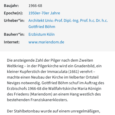
Romanik
Baujahr:
1966-68
Vorromanik
Epoche(n):
1950er-70er Jahre
Römische Antike
Urheber*in:
Architekt Univ.-Prof. Dipl.-Ing. Prof. h.c. Dr. h.c.
Über uns
Gottfried Böhm
Über baukunst-nrw
Bauherr*in:
Erzbistum Köln
Fachbeirat
Freunde & Förderer
Internet:
www.mariendom.de
Kontakt
Impressum
Datenschutz
Die ansteigende Zahl der Pilger nach dem Zweiten
Weltkrieg – in der Pilgerkirche wird ein Gnadenbild, ein
Suchbegriff eingeben
kleiner Kupferstich der Immaculata (1661) verehrt –
machte einen Neubau der Kirche im Velberter Ortsteil
Neviges notwendig. Gottfried Böhm schuf im Auftrag des
Erzbischofs 1966-68 die Wallfahrtskirche Maria Königin
des Friedens (Mariendom) an einem Hang westlich des
bestehenden Franziskanerklosters.
Der Stahlbetonbau wurde auf einem unregelmäßigen,