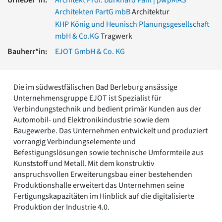
Romanik
Architekten PartG mbB
Architektur
Vorromanik
KHP König und Heunisch Planungsgesellschaft
Römische Antike
mbH & Co.KG
Tragwerk
Über uns
Bauherr*in:
EJOT GmbH & Co. KG
Über baukunst-nrw
Fachbeirat
Freunde & Förderer
Die im südwestfälischen Bad Berleburg ansässige
Kontakt
Unternehmensgruppe EJOT ist Spezialist für
Impressum
Verbindungstechnik und bedient primär Kunden aus der
Datenschutz
Automobil- und Elektronikindustrie sowie dem
Baugewerbe. Das Unternehmen entwickelt und produziert
Suchbegriff eingeben
vorrangig Verbindungselemente und
Befestigungslösungen sowie technische Umformteile aus
Kunststoff und Metall. Mit dem konstruktiv
anspruchsvollen Erweiterungsbau einer bestehenden
Produktionshalle erweitert das Unternehmen seine
Fertigungskapazitäten im Hinblick auf die digitalisierte
Produktion der Industrie 4.0.