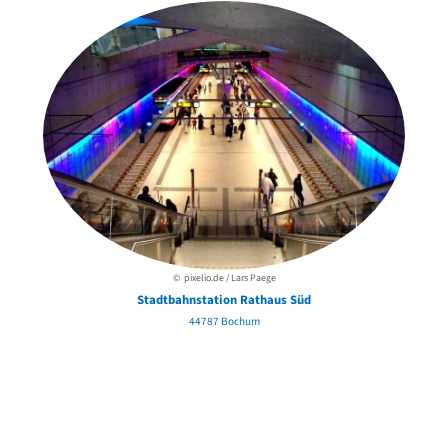
© pixelio.de / Lars Paege
Stadtbahnstation Rathaus Süd
44787 Bochum