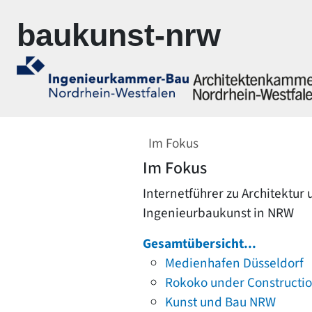
Zur Navigation springen
Zum Inhalt springen
baukunst-nrw
Im Fokus
Im Fokus
Internetführer zu Architektur
Ingenieurbaukunst in NRW
Gesamtübersicht...
Medienhafen Düsseldorf
Rokoko under Constructi
Kunst und Bau NRW