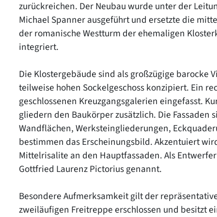
zurückreichen. Der Neubau wurde unter der Leit
Michael Spanner ausgeführt und ersetzte die mitt
der romanische Westturm der ehemaligen Klosterk
integriert.
Die Klostergebäude sind als großzügige barocke V
teilweise hohen Sockelgeschoss konzipiert. Ein re
geschlossenen Kreuzgangsgalerien eingefasst. Ku
gliedern den Baukörper zusätzlich. Die Fassaden s
Wandflächen, Werksteingliederungen, Eckquader
bestimmen das Erscheinungsbild. Akzentuiert wird
Mittelrisalite an den Hauptfassaden. Als Entwerf
Gottfried Laurenz Pictorius genannt.
Besondere Aufmerksamkeit gilt der repräsentativ
zweiläufigen Freitreppe erschlossen und besitzt ei