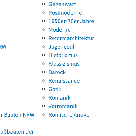
Gegenwart
Postmoderne
1950er-70er Jahre
Moderne
Reformarchitektur
NRW
Jugendstil
Historismus
Klassizismus
Barock
Renaissance
Gotik
Romanik
Vorromanik
er Bauten NRW
Römische Antike
Großbauten der