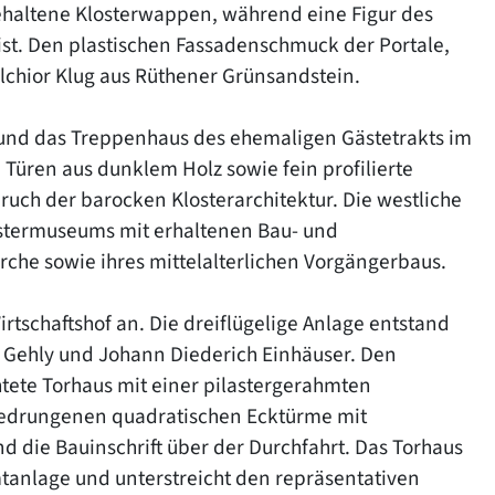
ehaltene Klosterwappen, während eine Figur des
ist. Den plastischen Fassadenschmuck der Portale,
elchior Klug aus Rüthener Grünsandstein.
 und das Treppenhaus des ehemaligen Gästetrakts im
 Türen aus dunklem Holz sowie fein profilierte
uch der barocken Klosterarchitektur. Die westliche
ostermuseums mit erhaltenen Bau- und
che sowie ihres mittelalterlichen Vorgängerbaus.
irtschaftshof an. Die dreiflügelige Anlage entstand
 Gehly und Johann Diederich Einhäuser. Den
htete Torhaus mit einer pilastergerahmten
 gedrungenen quadratischen Ecktürme mit
 die Bauinschrift über der Durchfahrt. Das Torhaus
tanlage und unterstreicht den repräsentativen