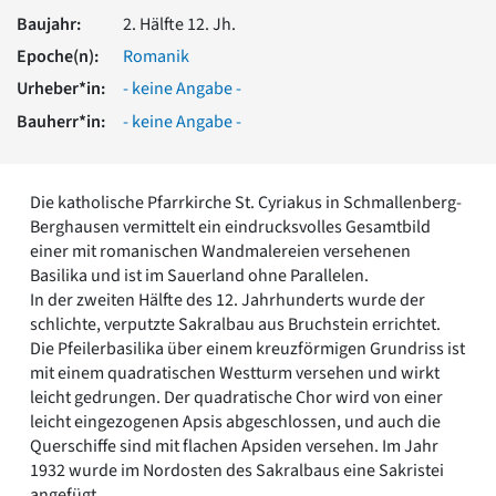
Romanik
Baujahr:
2. Hälfte 12. Jh.
Vorromanik
Epoche(n):
Romanik
Römische Antike
Urheber*in:
- keine Angabe -
Über uns
Bauherr*in:
- keine Angabe -
Über baukunst-nrw
Fachbeirat
Freunde & Förderer
Die katholische Pfarrkirche St. Cyriakus in Schmallenberg-
Kontakt
Berghausen vermittelt ein eindrucksvolles Gesamtbild
Impressum
einer mit romanischen Wandmalereien versehenen
Datenschutz
Basilika und ist im Sauerland ohne Parallelen.
Suchbegriff eingeben
In der zweiten Hälfte des 12. Jahrhunderts wurde der
schlichte, verputzte Sakralbau aus Bruchstein errichtet.
Die Pfeilerbasilika über einem kreuzförmigen Grundriss ist
mit einem quadratischen Westturm versehen und wirkt
leicht gedrungen. Der quadratische Chor wird von einer
leicht eingezogenen Apsis abgeschlossen, und auch die
Querschiffe sind mit flachen Apsiden versehen. Im Jahr
1932 wurde im Nordosten des Sakralbaus eine Sakristei
angefügt.