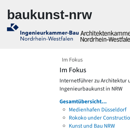
Zur Navigation springen
Zum Inhalt springen
baukunst-nrw
Im Fokus
Im Fokus
Internetführer zu Architektur
Ingenieurbaukunst in NRW
Gesamtübersicht...
Medienhafen Düsseldorf
Rokoko under Constructi
Kunst und Bau NRW