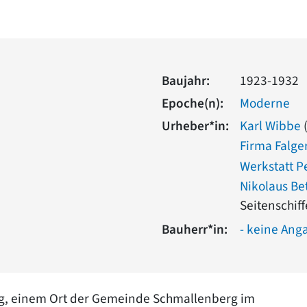
Baujahr:
1923-1932
Epoche(n):
Moderne
Urheber*in:
Karl Wibbe
(
Firma Falge
Werkstatt P
Nikolaus Be
Seitenschiff
Bauherr*in:
- keine Ang
urg, einem Ort der Gemeinde Schmallenberg im