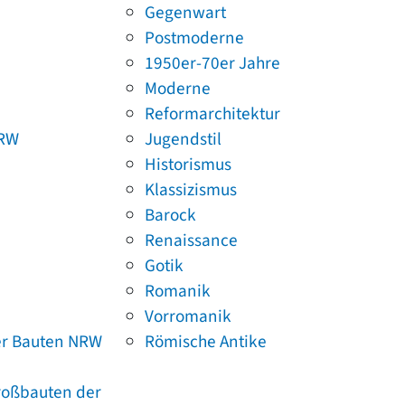
Gegenwart
Postmoderne
1950er-70er Jahre
Moderne
Reformarchitektur
NRW
Jugendstil
Historismus
Klassizismus
Barock
Renaissance
Gotik
Romanik
Vorromanik
er Bauten NRW
Römische Antike
Großbauten der