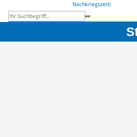
Nachkriegszeit)
Suchbegriff eingeben
S