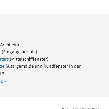
Architektur)
r
(Eingangsportale)
eters
(Mittelschifffenster)
tte
(Altargemälde und Rundfenster in den
en)
abe -