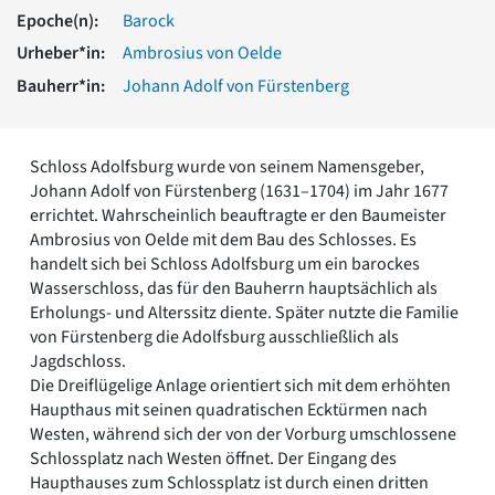
Romanik
Epoche(n):
Barock
Vorromanik
Urheber*in:
Ambrosius von Oelde
Römische Antike
Bauherr*in:
Johann Adolf von Fürstenberg
Über uns
Über baukunst-nrw
Fachbeirat
Schloss Adolfsburg wurde von seinem Namensgeber,
Freunde & Förderer
Johann Adolf von Fürstenberg (1631–1704) im Jahr 1677
Kontakt
errichtet. Wahrscheinlich beauftragte er den Baumeister
Impressum
Ambrosius von Oelde mit dem Bau des Schlosses. Es
Datenschutz
handelt sich bei Schloss Adolfsburg um ein barockes
Wasserschloss, das für den Bauherrn hauptsächlich als
Suchbegriff eingeben
Erholungs- und Alterssitz diente. Später nutzte die Familie
von Fürstenberg die Adolfsburg ausschließlich als
Jagdschloss.
Die Dreiflügelige Anlage orientiert sich mit dem erhöhten
Haupthaus mit seinen quadratischen Ecktürmen nach
Westen, während sich der von der Vorburg umschlossene
Schlossplatz nach Westen öffnet. Der Eingang des
Haupthauses zum Schlossplatz ist durch einen dritten