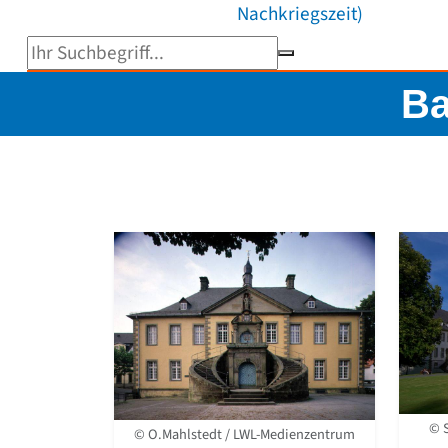
Nachkriegszeit)
Suchbegriff eingeben
Ba
© 
© O.Mahlstedt / LWL-Medienzentrum