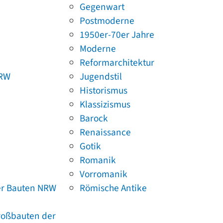
Gegenwart
Postmoderne
1950er-70er Jahre
Moderne
Reformarchitektur
NRW
Jugendstil
Historismus
Klassizismus
Barock
Renaissance
Gotik
Romanik
Vorromanik
er Bauten NRW
Römische Antike
Großbauten der