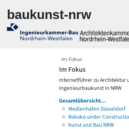
Zur Navigation springen
Zum Inhalt springen
baukunst-nrw
Im Fokus
Im Fokus
Internetführer zu Architektur
Ingenieurbaukunst in NRW
Gesamtübersicht...
Medienhafen Düsseldorf
Rokoko under Constructi
Kunst und Bau NRW