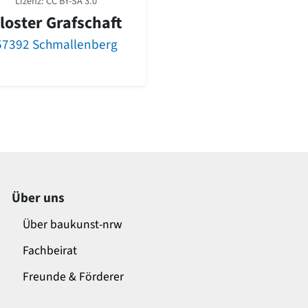
Lizenz:
CC BY-SA 3.0
loster Grafschaft
57392 Schmallenberg
Über uns
Über baukunst-nrw
Fachbeirat
Freunde & Förderer