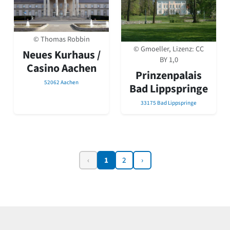
© Thomas Robbin
© Gmoeller, Lizenz:
CC
Neues Kurhaus /
BY 1,0
Casino Aachen
Prinzenpalais
52062 Aachen
Bad Lippspringe
33175 Bad Lippspringe
‹
1
2
›