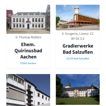
© Grugerio, Lizenz:
CC
© Thomas Robbin
BY-SA 3.0
Ehem.
Gradierwerke
Quirinusbad
Bad Salzuflen
Aachen
32105 Bad Salzuflen
52062 Aachen