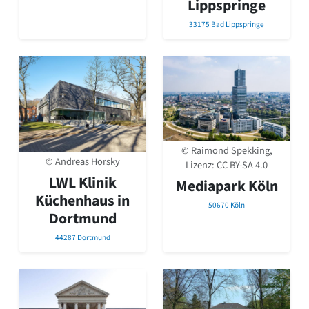
Lippspringe
33175 Bad Lippspringe
© Raimond Spekking,
© Andreas Horsky
Lizenz:
CC BY-SA 4.0
LWL Klinik
Mediapark Köln
Küchenhaus in
50670 Köln
Dortmund
44287 Dortmund