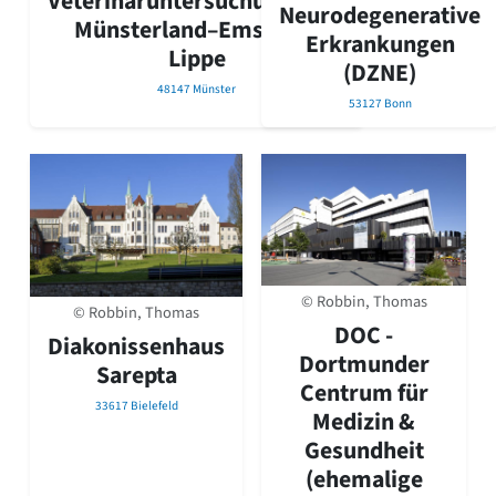
Veterinäruntersuchungsamt
Neurodegenerative
Romanik
Münsterland–Emscher–
Erkrankungen
Vorromanik
Lippe
Römische Antike
(DZNE)
48147 Münster
Über uns
53127 Bonn
Über baukunst-nrw
Fachbeirat
Freunde & Förderer
Kontakt
Impressum
Datenschutz
Suchbegriff eingeben
© Robbin, Thomas
© Robbin, Thomas
DOC -
Diakonissenhaus
Dortmunder
Sarepta
Centrum für
33617 Bielefeld
Medizin &
Gesundheit
(ehemalige