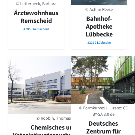
David Chipperfield
© Lutterbeck, Barbara
Harald Deilmann
© Achim Reese
Ärztewohnhaus
Gottfried Böhm
Bahnhof-
Remscheid
Schneider von Esleben
Apotheke
Peter Behrens
42859 Remscheid
Lübbecke
Auszeichnung vorbildlicher Bauten NRW 2020
Big Beautiful Buildings (Großbauten der Nachkriegszeit)
32312 Lübbecke
Epochen
Gesamtübersicht...
Gegenwart
Postmoderne
1950er-70er Jahre
Moderne
Reformarchitektur
Jugendstil
Historismus
© Formkurve92, Lizenz:
CC
Klassizismus
BY-SA 3.0 de
© Robbin, Thomas
Barock
Deutsches
Chemisches und
Renaissance
Zentrum für
Gotik