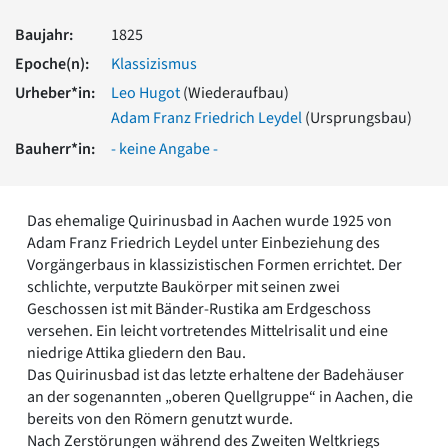
Romanik
Baujahr:
1825
Vorromanik
Römische Antike
Epoche(n):
Klassizismus
Über uns
Urheber*in:
Leo Hugot
(Wiederaufbau)
Adam Franz Friedrich Leydel
(Ursprungsbau)
Über baukunst-nrw
Fachbeirat
Bauherr*in:
- keine Angabe -
Freunde & Förderer
Kontakt
Impressum
Das ehemalige Quirinusbad in Aachen wurde 1925 von
Datenschutz
Adam Franz Friedrich Leydel unter Einbeziehung des
Suchbegriff eingeben
Vorgängerbaus in klassizistischen Formen errichtet. Der
schlichte, verputzte Baukörper mit seinen zwei
Geschossen ist mit Bänder-Rustika am Erdgeschoss
versehen. Ein leicht vortretendes Mittelrisalit und eine
niedrige Attika gliedern den Bau.
Das Quirinusbad ist das letzte erhaltene der Badehäuser
an der sogenannten „oberen Quellgruppe“ in Aachen, die
bereits von den Römern genutzt wurde.
Nach Zerstörungen während des Zweiten Weltkriegs