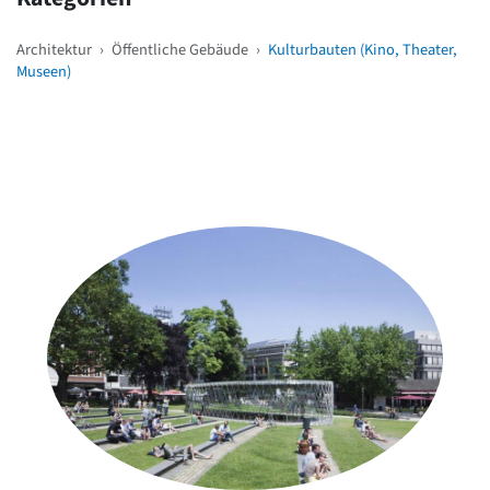
Architektur
›
Öffentliche Gebäude
›
Kulturbauten (Kino, Theater,
Museen)
Weitere Objekte
in der Nähe