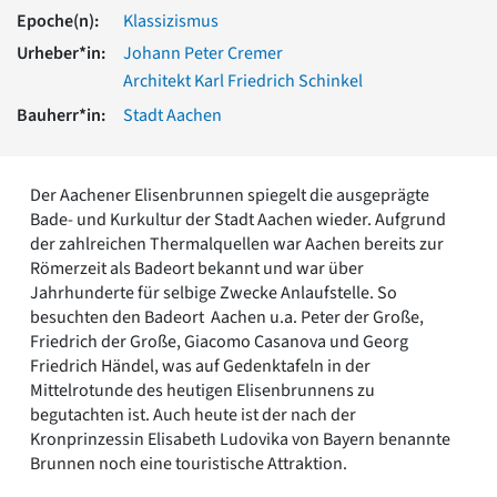
Romanik
Epoche(n):
Klassizismus
Vorromanik
Urheber*in:
Johann Peter Cremer
Römische Antike
Architekt Karl Friedrich Schinkel
Über uns
Bauherr*in:
Stadt Aachen
Über baukunst-nrw
Fachbeirat
Freunde & Förderer
Der Aachener Elisenbrunnen spiegelt die ausgeprägte
Kontakt
Bade- und Kurkultur der Stadt Aachen wieder. Aufgrund
Impressum
der zahlreichen Thermalquellen war Aachen bereits zur
Datenschutz
Römerzeit als Badeort bekannt und war über
Jahrhunderte für selbige Zwecke Anlaufstelle. So
Suchbegriff eingeben
besuchten den Badeort Aachen u.a. Peter der Große,
Friedrich der Große, Giacomo Casanova und Georg
Friedrich Händel, was auf Gedenktafeln in der
Mittelrotunde des heutigen Elisenbrunnens zu
begutachten ist. Auch heute ist der nach der
Kronprinzessin Elisabeth Ludovika von Bayern benannte
Brunnen noch eine touristische Attraktion.