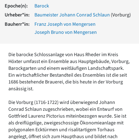
Romanik
Epoche(n):
Barock
Vorromanik
Urheber*in:
Baumeister Johann Conrad Schlaun
(Vorburg)
Römische Antike
Bauherr*in:
Franz Joseph von Mengersen
Über uns
Joseph Bruno von Mengersen
Über baukunst-nrw
Fachbeirat
Freunde & Förderer
Die barocke Schlossanlage von Haus Rheder im Kreis
Kontakt
Höxter umfasst ein Ensemble aus Hauptgebäude, Vorburg,
Impressum
Barockgarten und einem weitläufigen Landschaftspark.
Datenschutz
Ein wirtschaftlicher Bestandteil des Ensembles ist die seit
1686 bestehende Brauerei, die bis heute in der Vorburg
Suchbegriff eingeben
ansässig ist.
Die Vorburg (1716-1722) wird überwiegend Johann
Conrad Schlaun zugeschrieben, wobei ein Entwurf von
Gottfried Laurenz Pictorius miteinbezogen wurde. Sie ist
als dreiflügelige, zweigeschossige Ökonomieanlage mit
polygonalen Ecktürmen und risalitartigem Torhaus
angelegt, öffnet sich zum Haupthaus und bildet nach