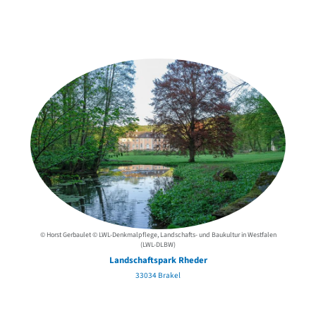
Weitere Objekte
in der Nähe
© Horst Gerbaulet © LWL-Denkmalpflege, Landschafts- und Baukultur in Westfalen
(LWL-DLBW)
Landschaftspark Rheder
33034 Brakel