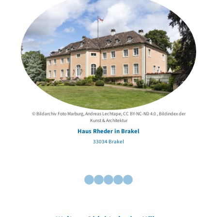
© Bildarchiv Foto Marburg, Andreas Lechtape, CC BY-NC-ND 4.0 , Bildindex der
© Hor
Kunst & Architektur
Haus Rheder in Brakel
33034 Brakel