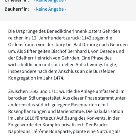
Romanik
Bauherr*in:
- keine Angabe -
Vorromanik
Römische Antike
Über uns
Die Ursprünge des Benediktinerinnenklosters Gehrden
Über baukunst-nrw
reichen ins 12. Jahrhundert zurück: 1142 zogen die
Fachbeirat
Ordensfrauen von der Iburg bei Bad Driburg nach Gehrden
Freunde & Förderer
um. Als Stifter gelten Bischof Bernhard I. von Oesede und
Kontakt
der Edelherr Heinrich von Gehrden. Eine Phase des
Impressum
wirtschaftlichen und spirituellen Aufschwungs folgte,
Datenschutz
insbesondere nach dem Anschluss an die Bursfelder
Kongregation im Jahr 1474.
Suchbegriff eingeben
Zwischen 1693 und 1711 wurde die Anlage umfassend im
barocken Stil umgestaltet. Aus dieser Phase stammt unter
anderem das südlich gelegene Rasenparterre mit
Rosenpflanzungen und Marienstatue. Die Säkularisation
im Jahr 1810 führte zur Auflösung des Konvents. In der
Folge wurde der Komplex privatisiert: Der Bruder
Napoleons, Jérôme Bonaparte, plante eine Nutzung als