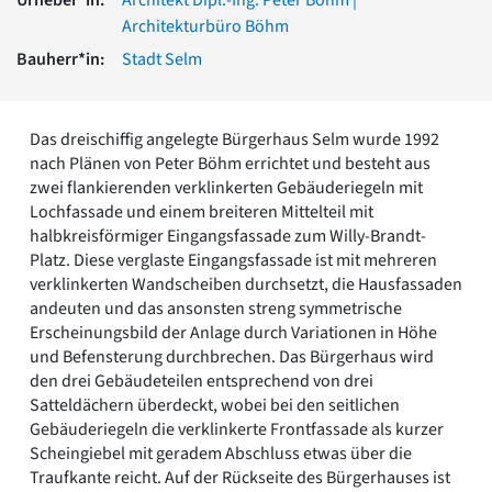
Romanik
Architekturbüro Böhm
Vorromanik
Bauherr*in:
Stadt Selm
Römische Antike
Über uns
Über baukunst-nrw
Das dreischiffig angelegte Bürgerhaus Selm wurde 1992
Fachbeirat
nach Plänen von Peter Böhm errichtet und besteht aus
Freunde & Förderer
zwei flankierenden verklinkerten Gebäuderiegeln mit
Kontakt
Lochfassade und einem breiteren Mittelteil mit
Impressum
halbkreisförmiger Eingangsfassade zum Willy-Brandt-
Datenschutz
Platz. Diese verglaste Eingangsfassade ist mit mehreren
verklinkerten Wandscheiben durchsetzt, die Hausfassaden
Suchbegriff eingeben
andeuten und das ansonsten streng symmetrische
Erscheinungsbild der Anlage durch Variationen in Höhe
und Befensterung durchbrechen. Das Bürgerhaus wird
den drei Gebäudeteilen entsprechend von drei
Satteldächern überdeckt, wobei bei den seitlichen
Gebäuderiegeln die verklinkerte Frontfassade als kurzer
Scheingiebel mit geradem Abschluss etwas über die
Traufkante reicht. Auf der Rückseite des Bürgerhauses ist