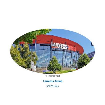
Weitere Objekte
der Urheber*innen
© Thomas Vogt
Lanxess Arena
50679 Köln