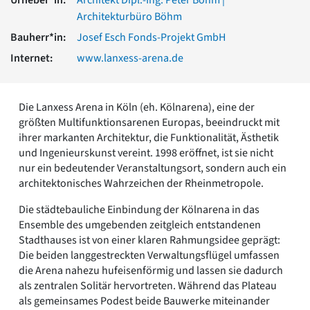
Romanik
Architekturbüro Böhm
Vorromanik
Bauherr*in:
Josef Esch Fonds-Projekt GmbH
Römische Antike
Internet:
www.lanxess-arena.de
Über uns
Über baukunst-nrw
Fachbeirat
Die Lanxess Arena in Köln (eh. Kölnarena), eine der
Freunde & Förderer
größten Multifunktionsarenen Europas, beeindruckt mit
Kontakt
ihrer markanten Architektur, die Funktionalität, Ästhetik
Impressum
und Ingenieurskunst vereint. 1998 eröffnet, ist sie nicht
Datenschutz
nur ein bedeutender Veranstaltungsort, sondern auch ein
Suchbegriff eingeben
architektonisches Wahrzeichen der Rheinmetropole.
Die städtebauliche Einbindung der Kölnarena in das
Ensemble des umgebenden zeitgleich entstandenen
Stadthauses ist von einer klaren Rahmungsidee geprägt:
Die beiden langgestreckten Verwaltungsflügel umfassen
die Arena nahezu hufeisenförmig und lassen sie dadurch
als zentralen Solitär hervortreten. Während das Plateau
als gemeinsames Podest beide Bauwerke miteinander