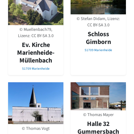
David Chipperfield
Harald Deilmann
Gottfried Böhm
© Stefan Didam, Lizenz:
Schneider von Esleben
CC BY-SA 3.0
Peter Behrens
© Muellenbach79,
Schloss
Auszeichnung vorbildlicher Bauten NRW 2020
Lizenz:
CC BY-SA 3.0
Gimborn
Big Beautiful Buildings (Großbauten der Nachkriegszeit)
Ev. Kirche
Epochen
51709 Marienheide
Marienheide-
Müllenbach
Gesamtübersicht...
Gegenwart
51709 Marienheide
Postmoderne
1950er-70er Jahre
Moderne
Reformarchitektur
Jugendstil
Historismus
Klassizismus
© Thomas Mayer
Barock
Halle 32
Renaissance
© Thomas Vogt
Gummersbach
Gotik