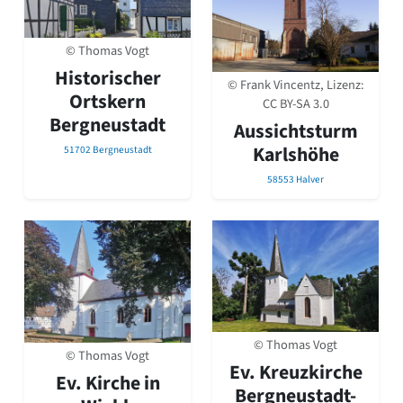
© Thomas Vogt
Historischer
© Frank Vincentz, Lizenz:
Ortskern
CC BY-SA 3.0
Bergneustadt
Aussichtsturm
Karlshöhe
51702 Bergneustadt
58553 Halver
© Thomas Vogt
© Thomas Vogt
Ev. Kreuzkirche
Ev. Kirche in
Bergneustadt-