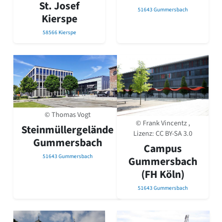
St. Josef
Romanik
51643 Gummersbach
Kierspe
Vorromanik
Römische Antike
58566 Kierspe
Über uns
Über baukunst-nrw
Fachbeirat
Freunde & Förderer
Kontakt
Impressum
Datenschutz
© Thomas Vogt
© Frank Vincentz ,
Steinmüllergelände
Suchbegriff eingeben
Lizenz:
CC BY-SA 3.0
Gummersbach
Campus
51643 Gummersbach
Gummersbach
(FH Köln)
51643 Gummersbach