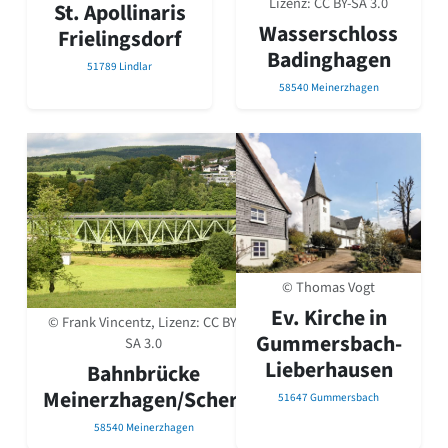
Lizenz:
CC BY-SA 3.0
St. Apollinaris
Wasserschloss
Frielingsdorf
Badinghagen
51789 Lindlar
58540 Meinerzhagen
© Thomas Vogt
Ev. Kirche in
© Frank Vincentz, Lizenz:
CC BY-
Gummersbach-
SA 3.0
Lieberhausen
Bahnbrücke
Meinerzhagen/Scherl
51647 Gummersbach
58540 Meinerzhagen