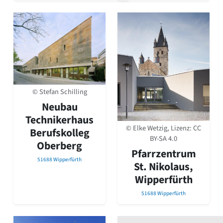
© Stefan Schilling
Neubau
Technikerhaus
© Elke Wetzig, Lizenz:
CC
Berufskolleg
BY-SA 4.0
Oberberg
Pfarrzentrum
51688 Wipperfürth
St. Nikolaus,
Wipperfürth
51688 Wipperfürth