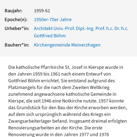
Romanik
Baujahr:
1959-61
Vorromanik
Römische Antike
Epoche(n):
1950er-70er Jahre
Über uns
Urheber*in:
Architekt Univ.-Prof. Dipl.-Ing. Prof. h.c. Dr. h.c.
Gottfried Böhm
Über baukunst-nrw
Fachbeirat
Bauherr*in:
Kirchengemeinde Meinerzhagen
Freunde & Förderer
Kontakt
Impressum
Die katholische Pfarrkirche St. Josef in Kierspe wurde in
Datenschutz
den Jahren 1959 bis 1961 nach einem Entwurf von
Gottfried Böhm errichtet. Sie entstand aufgrund des
Suchbegriff eingeben
Platzmangels für die nach dem Zweiten Weltkrieg
zunehmend angewachsene katholische Gemeinde in
Kierspe, die seit 1946 eine Notkirche nutzte. 1957 konnte
das Grundstück für den Bau der Kirche erworben werden,
auf dem sich ursprünglich während des Kriegs ein
Zwangsarbeiterlager befand. Insgesamt dreimal erfolgten
Renovierungsarbeiten an der Kirche. Die erste
Renovierung wurde in den Jahren 1977 und 1978