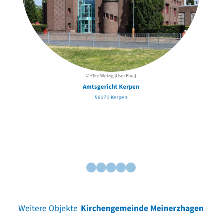
B
© Elke Wetzig (User:Elya)
Amtsgericht Kerpen
50171 Kerpen
Weitere Objekte
Kirchengemeinde Meinerzhagen