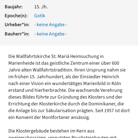
Romanik
Baujahr:
15. Jh.
Vorromanik
Epoche(n):
Gotik
Römische Antike
Urheber*in:
- keine Angabe -
Über uns
Bauherr*in:
- keine Angabe -
Über baukunst-nrw
Fachbeirat
Freunde & Förderer
Die Wallfahrtskirche St. Mariä Heimsuchung in
Kontakt
Marienheide ist das geistliche Zentrum einer über 600
Impressum
Jahre alten Wallfahrtstradition. Ihren Ursprung nahm sie
Datenschutz
im frühen 15. Jahrhundert, als der Einsiedler Heinrich
Suchbegriff eingeben
nach einer Vision ein wundertätiges Marienbild in Köln
erstand und hierherbrachte. Die wachsende Verehrung
dieses Bildes führte zur Gründung des Klosters und der
Errichtung der Klosterkirche durch die Dominikaner, die
die Anlage bis zur Säkularisation prägten. Seit 1957 ist dort
ein Konvent der Montfortaner ansässig.
Die Klostergebäude bestehen im Kern aus
zweigeschossigen, verputzten Bruchsteinbauten mit