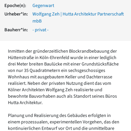
Romanik
Epoche(n):
Gegenwart
Vorromanik
Urheber*in:
Wolfgang Zeh | Hutta Architektur Partnerschaft
Römische Antike
mbB
Über uns
Bauherr*in:
- privat -
Über baukunst-nrw
Fachbeirat
Freunde & Förderer
Inmitten der gründerzeitlichen Blockrandbebauung der
Kontakt
Hüttenstraße in Köln-Ehrenfeld wurde in einer lediglich
Impressum
drei Meter breiten Baulücke mit einer Grundstücksfläche
Datenschutz
von nur 35 Quadratmetern ein sechsgeschossiges
Wohnhaus mit ausgebautem Keller und Dachterrasse
Suchbegriff eingeben
realisiert. Neben der privaten Nutzung dient das vom
Kölner Architekten Wolfgang Zeh realisierte und
bewohnte Bauvorhaben auch als Standort seines Büros
Hutta Architektur.
Planung und Realisierung des Gebäudes erfolgten in
einem prozessualen, experimentellen Vorgehen, das den
kontinuierlichen Entwurf vor Ort und die unmittelbare